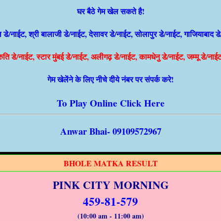
घर बैठे गेम खेल सकते है!
ल डे/नाईट, श्री बालाजी डे/नाईट, देसावर डे/नाईट, सोलापुर डे/नाईट, गाजियाबाद ड
ुति डे/नाईट, स्टार मुंबई डे/नाईट, अलीगढ़ डे/नाईट, कामधेनु डे/नाईट, जम्मू डे/नाई
गेम खेलेंने के लिए नीचे दीये नंबर पर संपर्क करे!
To Play Online Click Here
Anwar Bhai- 09109572967
BHOLE MATKA RESULT
PINK CITY MORNING
459-81-579
(10:00 am - 11:00 am)