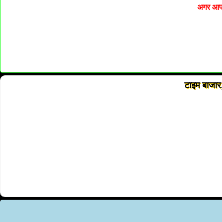
अगर आप 
टाइम बाजार,