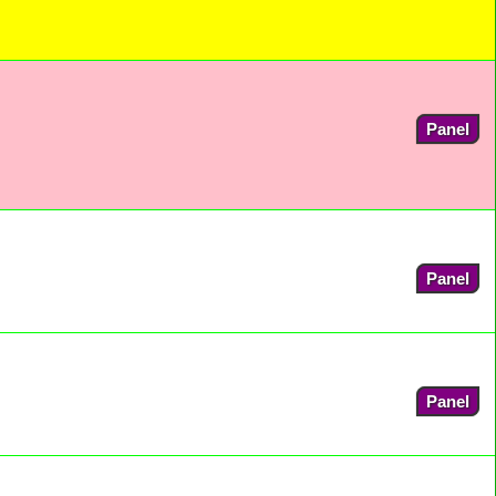
Panel
Panel
Panel