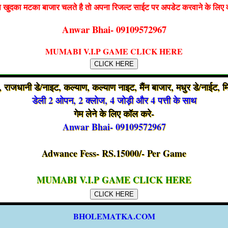
खुदका मटका बाजार चलते है तो अपना रिजल्ट साईट पर अपडेट करवाने के लिए 
Anwar Bhai- 09109572967
MUMABI V.I.P GAME CLICK HERE
CLICK HERE
 राजधानी डे/नाइट, कल्याण, कल्याण नाइट, मैंन बाजार, मधुर डे/नाईट, 
डेली 2 ओपन, 2 क्लोज, 4 जोड़ी और 4 पत्ती के साथ
गेम लेने के लिए कॉल करे-
Anwar Bhai- 09109572967
Adwance Fess- RS.15000/- Per Game
MUMABI V.I.P GAME CLICK HERE
CLICK HERE
BHOLEMATKA.COM