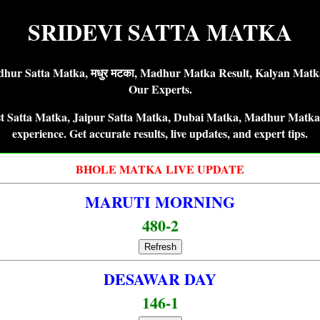
SRIDEVI SATTA MATKA
adhur Satta Matka, मधुर मटका, Madhur Matka Result, Kalyan Matk
Our Experts.
best Satta Matka, Jaipur Satta Matka, Dubai Matka, Madhur Matk
experience. Get accurate results, live updates, and expert tips.
BHOLE MATKA LIVE UPDATE
MARUTI MORNING
480-2
Refresh
DESAWAR DAY
146-1