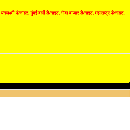
ष्मी डे/नाइट, मुंबई वर्ली डे/नाइट, गोवा बाजार डे/नाइट, महाराष्ट्र डे/नाइट,