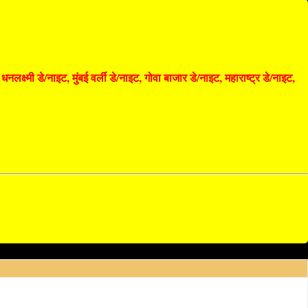
ष्मी डे/नाइट, मुंबई वर्ली डे/नाइट, गोवा बाजार डे/नाइट, महाराष्ट्र डे/नाइट,