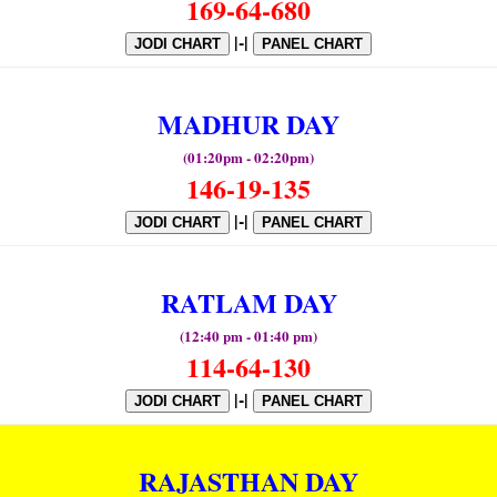
169-64-680
|-|
JODI CHART
PANEL CHART
MADHUR DAY
(01:20pm - 02:20pm)
146-19-135
|-|
JODI CHART
PANEL CHART
RATLAM DAY
(12:40 pm - 01:40 pm)
114-64-130
|-|
JODI CHART
PANEL CHART
RAJASTHAN DAY