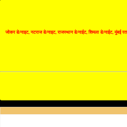
जोकर डे/नाइट, नटराज डे/नाइट, राजस्थान डे/नाईट, शिमला डे/नाईट, मुंबई रतन ड