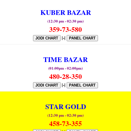
KUBER BAZAR
(12:30 pm - 02:30 pm)
359-73-580
|-|
JODI CHART
PANEL CHART
TIME BAZAR
(01:00pm - 02:00pm)
480-28-350
|-|
JODI CHART
PANEL CHART
STAR GOLD
(12:30 pm - 02:30 pm)
458-73-355