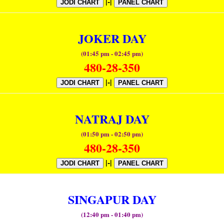
|-|
JODI CHART
PANEL CHART
JOKER DAY
(01:45 pm - 02:45 pm)
480-28-350
|-|
JODI CHART
PANEL CHART
NATRAJ DAY
(01:50 pm - 02:50 pm)
480-28-350
|-|
JODI CHART
PANEL CHART
SINGAPUR DAY
(12:40 pm - 01:40 pm)