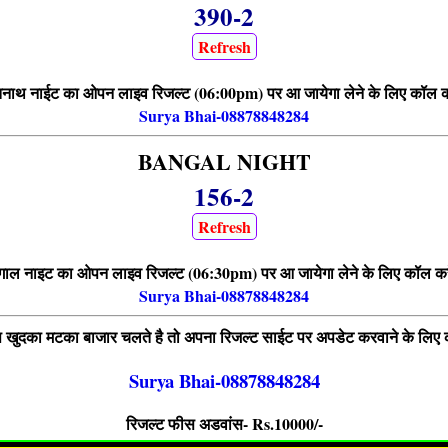
390-2
Refresh
तनाथ नाईट का ओपन लाइव रिजल्ट (06:00pm) पर आ जायेगा लेने के लिए कॉल क
Surya Bhai-08878848284
BANGAL NIGHT
156-2
Refresh
ंगाल नाइट का ओपन लाइव रिजल्ट (06:30pm) पर आ जायेगा लेने के लिए कॉल कर
Surya Bhai-08878848284
खुदका मटका बाजार चलते है तो अपना रिजल्ट साईट पर अपडेट करवाने के लिए 
Surya Bhai-08878848284
रिजल्ट फीस अडवांस- Rs.10000/-