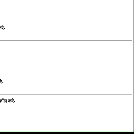
रे-
े-
कॉल करे-