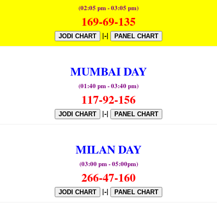
(02:05 pm - 03:05 pm)
169-69-135
|-|
JODI CHART
PANEL CHART
MUMBAI DAY
(01:40 pm - 03:40 pm)
117-92-156
|-|
JODI CHART
PANEL CHART
MILAN DAY
(03:00 pm - 05:00pm)
266-47-160
|-|
JODI CHART
PANEL CHART