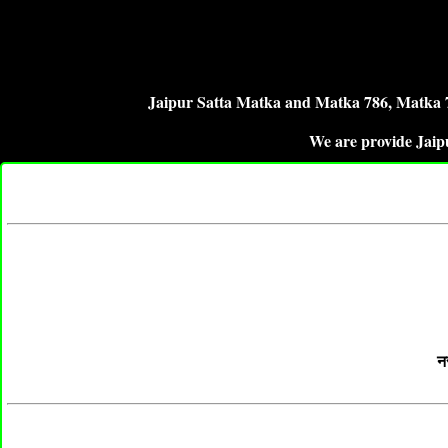
Jaipur Satta Matka and Matka 786, Matka 
We are provide Jaipur Satta
न