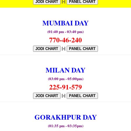
|-|
JODI CHART
PANEL CHART
MUMBAI DAY
(01:40 pm - 03:40 pm)
770-46-240
|-|
JODI CHART
PANEL CHART
MILAN DAY
(03:00 pm - 05:00pm)
225-91-579
|-|
JODI CHART
PANEL CHART
GORAKHPUR DAY
(01:35 pm - 03:35pm)