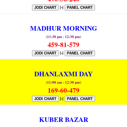
|-|
JODI CHART
PANEL CHART
MADHUR MORNING
(11:30 pm - 12:30 pm)
459-81-579
|-|
JODI CHART
PANEL CHART
DHANLAXMI DAY
(11:00 am - 12:30 pm)
169-60-479
|-|
JODI CHART
PANEL CHART
KUBER BAZAR