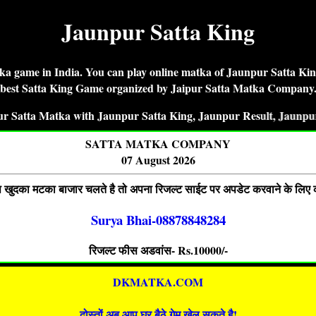
Jaunpur Satta King
 game in India. You can play online matka of Jaunpur Satta King
best Satta King Game organized by Jaipur Satta Matka Company
 Matka with Jaunpur Satta King, Jaunpur Result, Jaunpur Satta, 
SATTA MATKA COMPANY
07 August 2026
खुदका मटका बाजार चलते है तो अपना रिजल्ट साईट पर अपडेट करवाने के लिए 
Surya Bhai-08878848284
रिजल्ट फीस अडवांस- Rs.10000/-
DKMATKA.COM
दोस्तों अब आप घर बैठे गेम खेल सकते है!